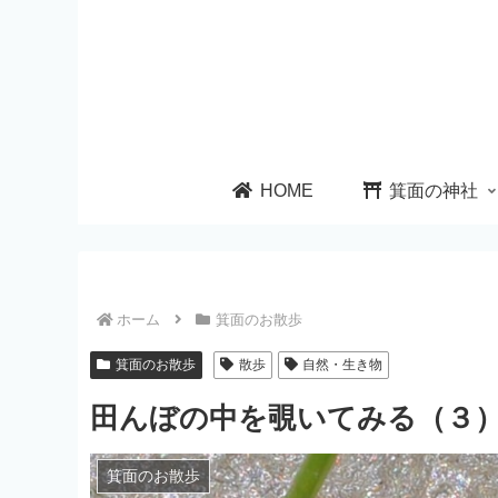
HOME
箕面の神社
ホーム
箕面のお散歩
箕面のお散歩
散歩
自然・生き物
田んぼの中を覗いてみる（３
箕面のお散歩