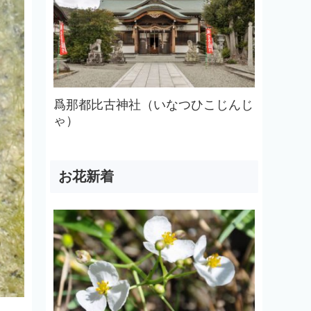
爲那都比古神社（いなつひこじんじ
ゃ）
お花新着