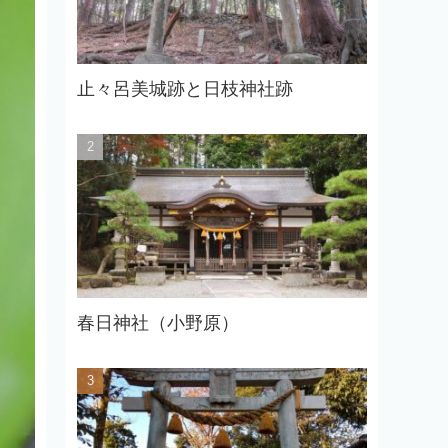
止々呂美城跡と日枝神社跡
春日神社（小野原）