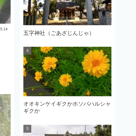
05.14
五字神社（ごあざじんじゃ）
オオキンケイギクかホソバハルシャ
ギクか