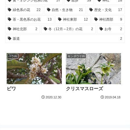
黄・オレンジ色系の花
57
散歩
39
神社
28
緑色系の花
22
自然・生き物
21
歴史・文化
17
茶・黒色系のお花
13
神社東部
12
神社西部
9
神社北部
2
冬（12月～2月）の花
2
お寺
2
坂道
2
バラ科
キンポウゲ科
ビワ
クリスマスローズ
2020.12.30
2019.04.18