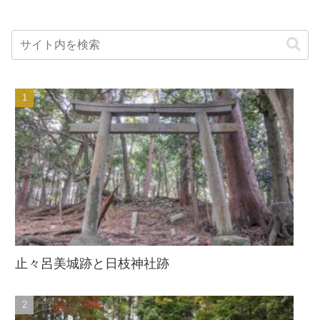
止々呂美城跡と日枝神社跡