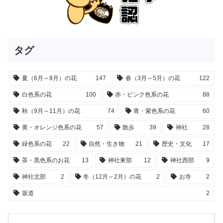
タグ
夏（6月～8月）の花
147
春（3月～5月）の花
122
白色系の花
100
赤・ピンク色系の花
88
秋（9月～11月）の花
74
青・紫色系の花
60
黄・オレンジ色系の花
57
散歩
39
神社
28
緑色系の花
22
自然・生き物
21
歴史・文化
17
茶・黒色系のお花
13
神社東部
12
神社西部
9
神社北部
2
冬（12月～2月）の花
2
お寺
2
坂道
2