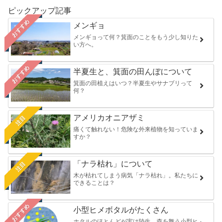
ピックアップ記事
おすすめ
メンギョ
メンギョって何？箕面のことをもう少し知りた
い方へ。
おすすめ
半夏生と、箕面の田んぼについて
箕面の田植えはいつ？半夏生やサナブリって
何？
アメリカオニアザミ
注目
痛くて触れない！危険な外来植物を知っていま
すか？
「ナラ枯れ」について
注目
木が枯れてしまう病気「ナラ枯れ」。私たちに
できることは？
おすすめ
小型ヒメボタルがたくさん
ホタルのほとんどが実は陸生。森を舞う小型ヒ