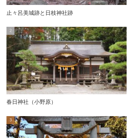
止々呂美城跡と日枝神社跡
春日神社（小野原）