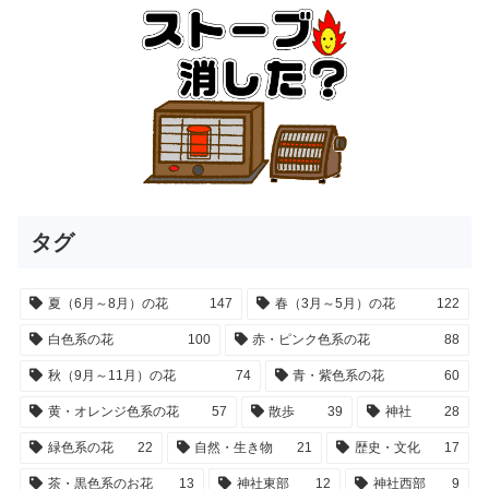
タグ
夏（6月～8月）の花
147
春（3月～5月）の花
122
白色系の花
100
赤・ピンク色系の花
88
秋（9月～11月）の花
74
青・紫色系の花
60
黄・オレンジ色系の花
57
散歩
39
神社
28
緑色系の花
22
自然・生き物
21
歴史・文化
17
茶・黒色系のお花
13
神社東部
12
神社西部
9