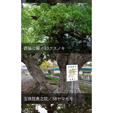
西脇公園／33クスノキ
宝珠院奥之院／38ヤマモモ