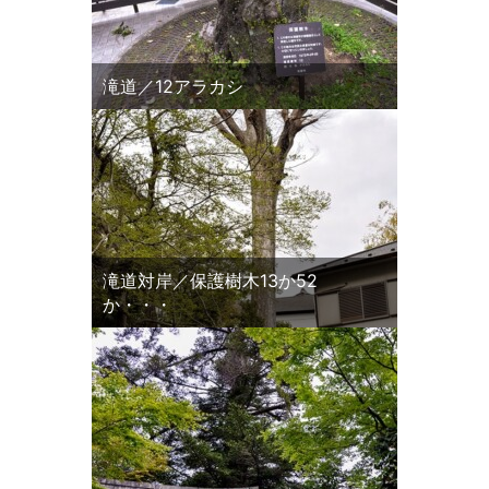
滝道／12アラカシ
滝道対岸／保護樹木13か52
か・・・