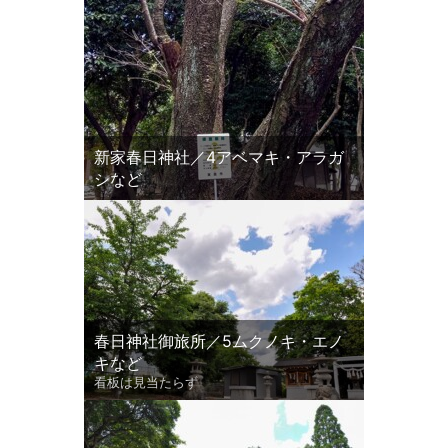
新家春日神社／4アベマキ・アラガ
シなど
春日神社御旅所／5ムクノキ・エノ
キなど
看板は見当たらず