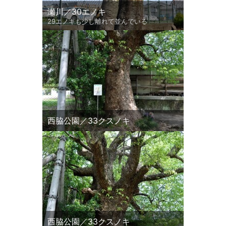
瀬川／30エノキ
29エノキも少し離れて並んでいる
西脇公園／33クスノキ
西脇公園／33クスノキ