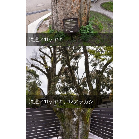
滝道／11ケヤキ
滝道／11ケヤキ、12アラカシ