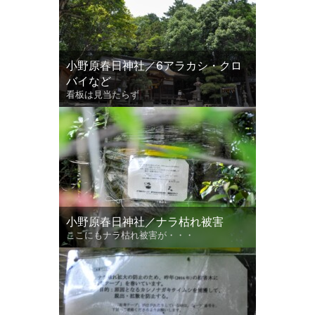
小野原春日神社／6アラカシ・クロ
バイなど
看板は見当たらず
小野原春日神社／ナラ枯れ被害
ここにもナラ枯れ被害が・・・