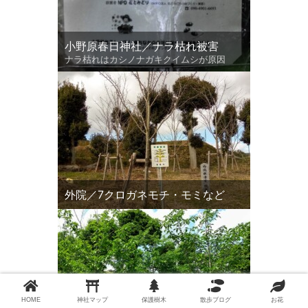
小野原春日神社／ナラ枯れ被害
ナラ枯れはカシノナガキクイムシが原因
外院／7クロガネモチ・モミなど
HOME
神社マップ
保護樹木
散歩ブログ
お花