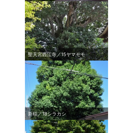
聖天宮西江寺／15ヤマモモ
新稲／18シラカシ