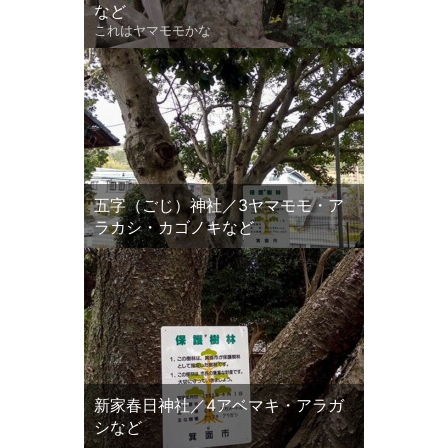
など
これはヤマモモかな
五字（ごじ）神社／3ヤマモモ・ア
ラカシ・カゴノキなど
新家春日神社／4アベマキ・アラガ
シなど