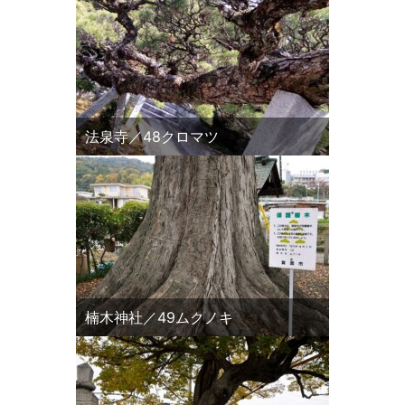
法泉寺／48クロマツ
楠木神社／49ムクノキ