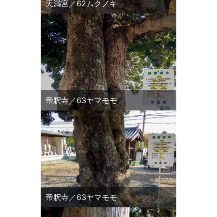
天満宮／62ムクノキ
帝釈寺／63ヤマモモ
帝釈寺／63ヤマモモ