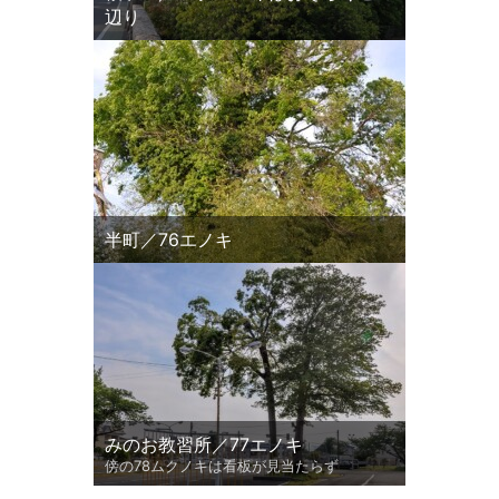
辺り
半町／76エノキ
みのお教習所／77エノキ
傍の78ムクノキは看板が見当たらず