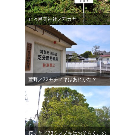
止々呂美神社／71カヤ
萱野／72モチノキはあれかな？
桜ヶ丘／73クスノキはおそらくこの