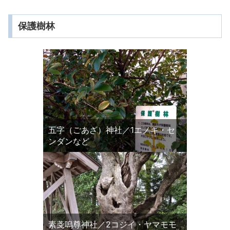
保護樹林
五字（ごあざ）神社／1エノキ・セ
ンダンなど
素戔嗚尊神社／2コジイ・ヤマモモ