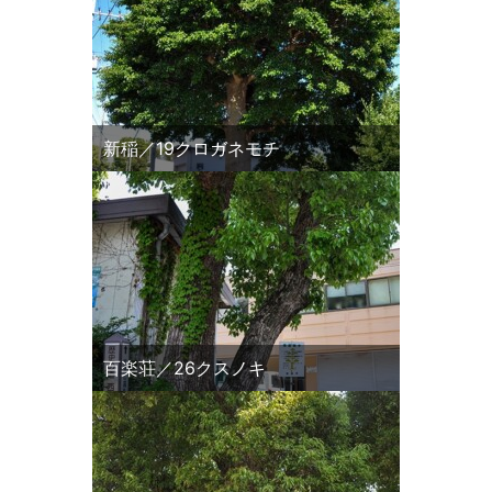
新稲／19クロガネモチ
百楽荘／26クスノキ