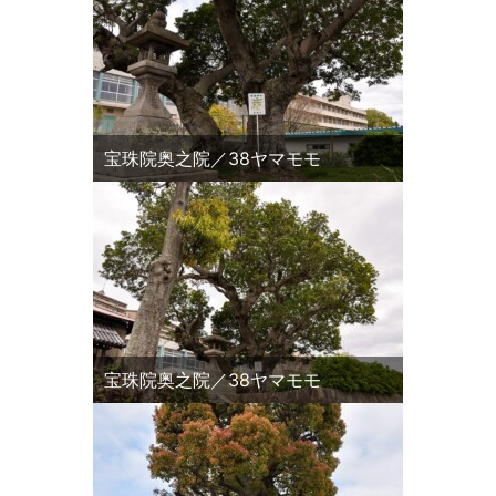
宝珠院奥之院／38ヤマモモ
宝珠院奥之院／38ヤマモモ