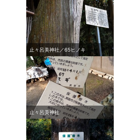
止々呂美神社／65ヒノキ
止々呂美神社