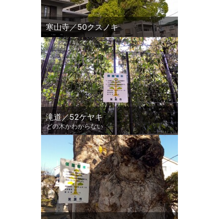
寒山寺／50クスノキ
滝道／52ケヤキ
どの木かわからない