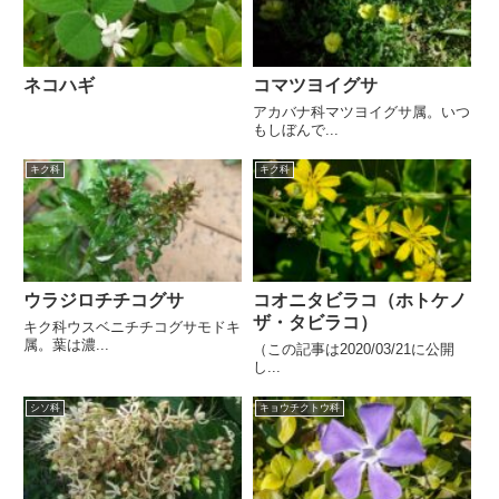
ネコハギ
コマツヨイグサ
アカバナ科マツヨイグサ属。いつ
もしぼんで...
キク科
キク科
ウラジロチチコグサ
コオニタビラコ（ホトケノ
ザ・タビラコ）
キク科ウスベニチチコグサモドキ
属。葉は濃...
（この記事は2020/03/21に公開
し...
シソ科
キョウチクトウ科