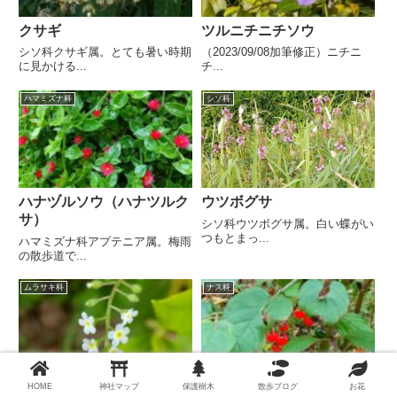
クサギ
ツルニチニチソウ
シソ科クサギ属。とても暑い時期
（2023/09/08加筆修正）ニチニ
に見かける...
チ...
ハマミズナ科
シソ科
ハナヅルソウ（ハナツルク
ウツボグサ
サ）
シソ科ウツボグサ属。白い蝶がい
つもとまっ...
ハマミズナ科アプテニア属。梅雨
の散歩道で...
ムラサキ科
ナス科
HOME
神社マップ
保護樹木
散歩ブログ
お花
キュウリグサ
マルバノホロシ