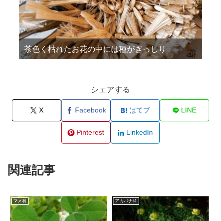
茶色く枯れたお花の中には種がぎっしり
シェアする
X
Facebook
はてブ
LINE
Pinterest
LinkedIn
関連記事
マメ科
アカバナ科