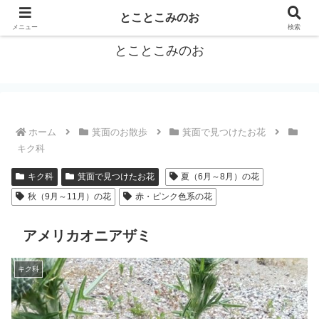
箕面をトコトコお散歩しながらご紹介
とことこみのお
メニュー
検索
とことこみのお
ホーム
箕面のお散歩
箕面で見つけたお花
キク科
キク科
箕面で見つけたお花
夏（6月～8月）の花
秋（9月～11月）の花
赤・ピンク色系の花
アメリカオニアザミ
キク科