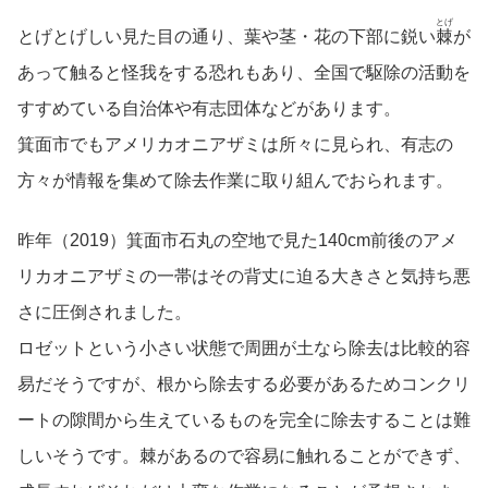
とげ
とげとげしい見た目の通り、葉や茎・花の下部に鋭い
棘
が
あって触ると怪我をする恐れもあり、全国で駆除の活動を
すすめている自治体や有志団体などがあります。
箕面市でもアメリカオニアザミは所々に見られ、有志の
方々が情報を集めて除去作業に取り組んでおられます。
昨年（2019）箕面市石丸の空地で見た140cm前後のアメ
リカオニアザミの一帯はその背丈に迫る大きさと気持ち悪
さに圧倒されました。
ロゼットという小さい状態で周囲が土なら除去は比較的容
易だそうですが、根から除去する必要があるためコンクリ
ートの隙間から生えているものを完全に除去することは難
しいそうです。棘があるので容易に触れることができず、