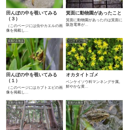
田んぼの中を覗いてみる
箕面に動物園があったこと
（３）
箕面に動物園があったのは箕面に
阪急電車が...
（このページには虫やカエルの画
像を掲載し...
箕面のお散歩
ベンケイソウ科
田んぼの中を覗いてみる
オカタイトゴメ
（１）
ベンケイソウ科マンネングサ属。
鮮やかな黄...
（このページにはカブトエビの画
像を掲載し...
箕面のお散歩
箕面のお散歩