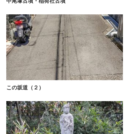
中尾塚古墳・稲荷社古墳
この坂道（２）