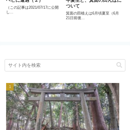
ヘビに遭遇（２）
半夏生と、箕面の田んぼに
ついて
（この記事は2021/07/17に公開
し...
箕面の田植えは6月頃夏至（6月
21日前後...