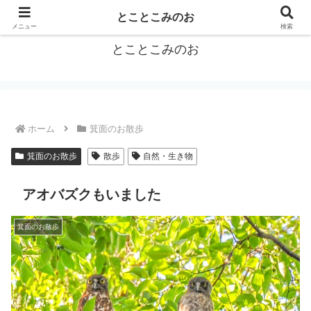
箕面をトコトコお散歩しながらご紹介
とことこみのお
メニュー
検索
とことこみのお
ホーム
箕面のお散歩
箕面のお散歩
散歩
自然・生き物
アオバズクもいました
箕面のお散歩