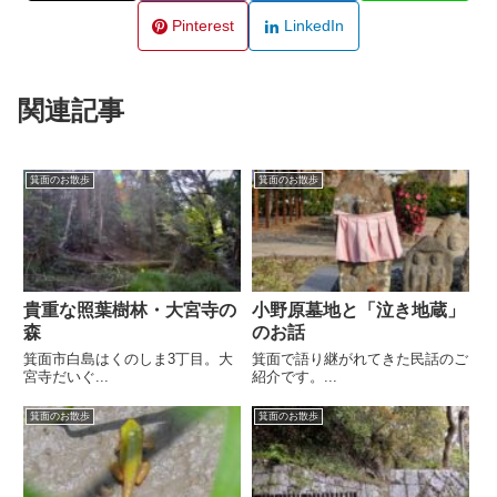
Pinterest
LinkedIn
関連記事
箕面のお散歩
箕面のお散歩
貴重な照葉樹林・大宮寺の
小野原墓地と「泣き地蔵」
森
のお話
箕面市白島はくのしま3丁目。大
箕面で語り継がれてきた民話のご
宮寺だいぐ...
紹介です。...
箕面のお散歩
箕面のお散歩