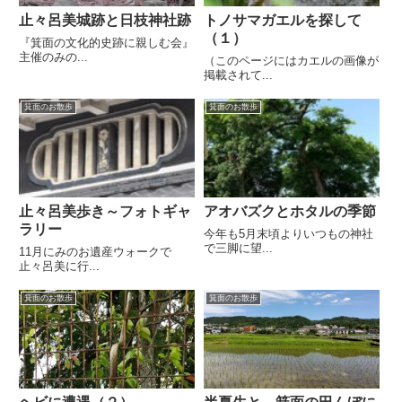
止々呂美城跡と日枝神社跡
トノサマガエルを探して
（１）
『箕面の文化的史跡に親しむ会』
主催のみの...
（このページにはカエルの画像が
掲載されて...
箕面のお散歩
箕面のお散歩
止々呂美歩き～フォトギャ
アオバズクとホタルの季節
ラリー
今年も5月末頃よりいつもの神社
で三脚に望...
11月にみのお遺産ウォークで
止々呂美に行...
箕面のお散歩
箕面のお散歩