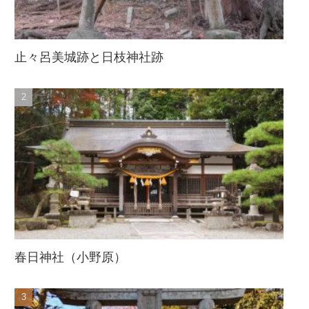
止々呂美城跡と日枝神社跡
春日神社（小野原）