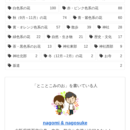
白色系の花
100
赤・ピンク色系の花
88
秋（9月～11月）の花
74
青・紫色系の花
60
黄・オレンジ色系の花
57
散歩
39
神社
28
緑色系の花
22
自然・生き物
21
歴史・文化
17
茶・黒色系のお花
13
神社東部
12
神社西部
9
神社北部
2
冬（12月～2月）の花
2
お寺
2
坂道
2
「とことこみのお」を書いている人
nagomi & nagosuke