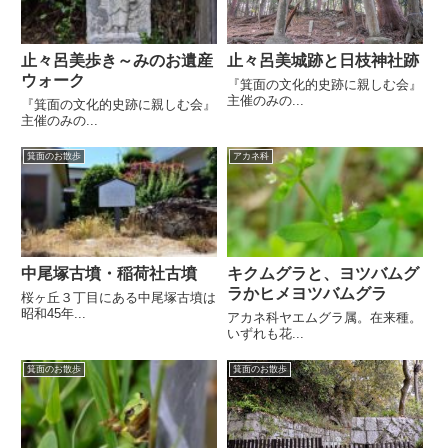
止々呂美歩き～みのお遺産
止々呂美城跡と日枝神社跡
ウォーク
『箕面の文化的史跡に親しむ会』
主催のみの...
『箕面の文化的史跡に親しむ会』
主催のみの...
箕面のお散歩
アカネ科
中尾塚古墳・稲荷社古墳
キクムグラと、ヨツバムグ
ラかヒメヨツバムグラ
桜ヶ丘３丁目にある中尾塚古墳は
昭和45年...
アカネ科ヤエムグラ属。在来種。
いずれも花...
箕面のお散歩
箕面のお散歩