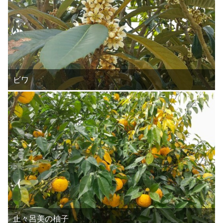
ビワ
止々呂美の柚子