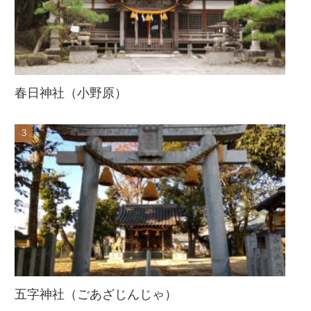
春日神社（小野原）
五字神社（ごあざじんじゃ）