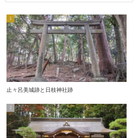
止々呂美城跡と日枝神社跡