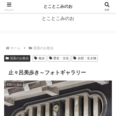
箕面をトコトコお散歩しながらご紹介
とことこみのお
メニュー
検索
とことこみのお
ホーム
箕面のお散歩
箕面のお散歩
散歩
歴史・文化
自然・生き物
止々呂美歩き～フォトギャラリー
箕面のお散歩