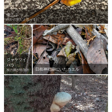
虫こぶ
何かの実だと思ってた
ジャケツイ
バラ
日枝神社跡にいたカエル
枝の棘が特徴的