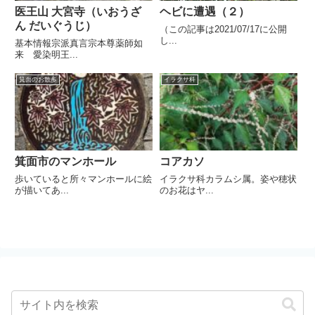
医王山 大宮寺（いおうざ
ヘビに遭遇（２）
ん だいぐうじ）
（この記事は2021/07/17に公開
し...
基本情報宗派真言宗本尊薬師如
来 愛染明王...
箕面のお散歩
イラクサ科
箕面市のマンホール
コアカソ
歩いていると所々マンホールに絵
イラクサ科カラムシ属。姿や穂状
が描いてあ...
のお花はヤ...