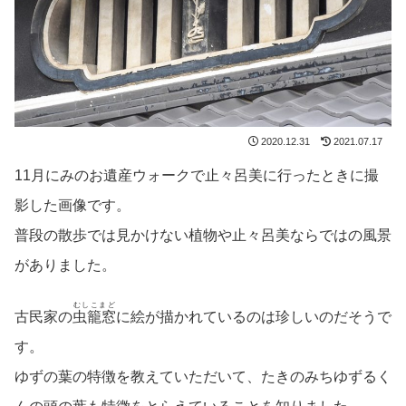
2020.12.31
2021.07.17
11月にみのお遺産ウォークで止々呂美に行ったときに撮
影した画像です。
普段の散歩では見かけない植物や止々呂美ならではの風景
がありました。
むしこまど
古民家の
虫籠窓
に絵が描かれているのは珍しいのだそうで
す。
ゆずの葉の特徴を教えていただいて、たきのみちゆずるく