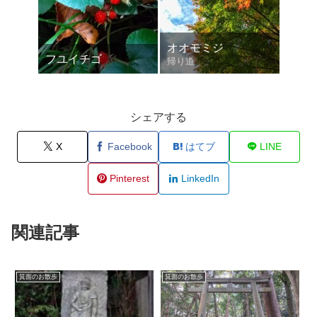
オオモミジ
フユイチゴ
帰り道
シェアする
X
Facebook
はてブ
LINE
Pinterest
LinkedIn
関連記事
箕面のお散歩
箕面のお散歩