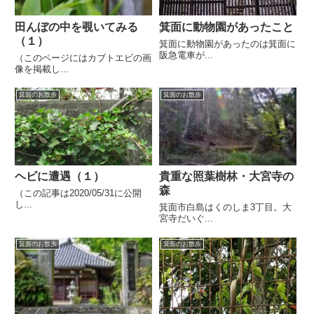
田んぼの中を覗いてみる
箕面に動物園があったこと
（１）
箕面に動物園があったのは箕面に
阪急電車が...
（このページにはカブトエビの画
像を掲載し...
箕面のお散歩
箕面のお散歩
ヘビに遭遇（１）
貴重な照葉樹林・大宮寺の
森
（この記事は2020/05/31に公開
し...
箕面市白島はくのしま3丁目。大
宮寺だいぐ...
箕面のお散歩
箕面のお散歩