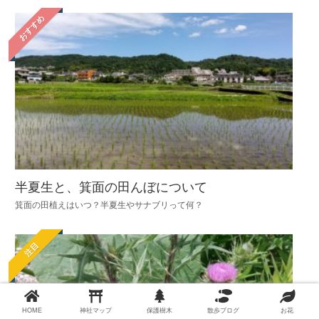
おすすめ
半夏生と、箕面の田んぼについて
箕面の田植えはいつ？半夏生やサナブリって何？
注目
HOME
神社マップ
保護樹木
散歩ブログ
お花