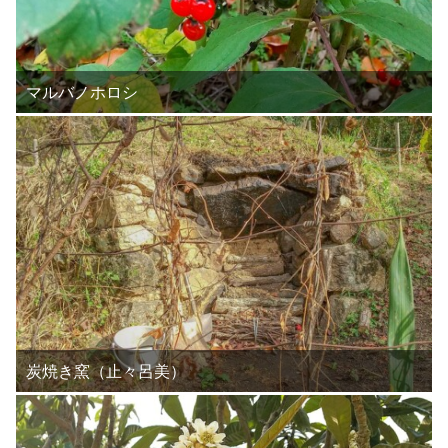
マルバノホロシ
炭焼き窯（止々呂美）