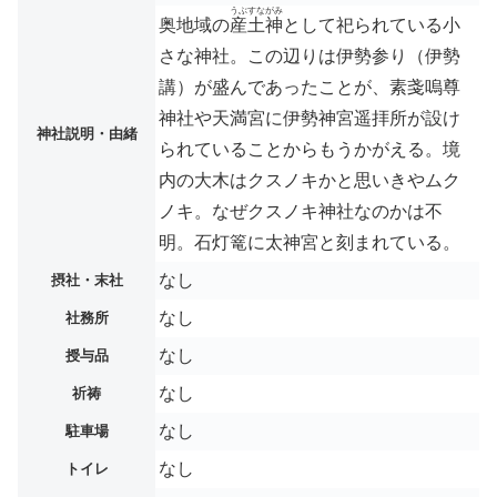
うぶすながみ
奥地域の
産土神
として祀られている小
さな神社。この辺りは伊勢参り（伊勢
講）が盛んであったことが、素戔嗚尊
神社や天満宮に伊勢神宮遥拝所が設け
神社説明・由緒
られていることからもうかがえる。境
内の大木はクスノキかと思いきやムク
ノキ。なぜクスノキ神社なのかは不
明。石灯篭に太神宮と刻まれている。
なし
摂社・末社
なし
社務所
なし
授与品
なし
祈祷
なし
駐車場
なし
トイレ