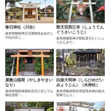
春日神社（川合）
聖天宮西江寺（しょうてん
ぐうさいこうじ）
基本情報祭神天児屋根命あめのこ
やねのみこ...
基本情報祭神大聖歓喜天たいしょ
うかんぎて...
箕面の神社
箕面の神社
屋敷山稲荷（やしきやまい
白姫大明神（しらひめだい
なり）
みょうじん）（水神社）
基本情報祭神荼枳尼天だきにてん
基本情報祭神天理改現水神白姫大
神社説明・...
明神てんり...
箕面の神社
箕面の神社