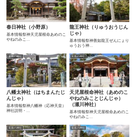
春日神社（小野原）
龍王神社（りゅうおうじん
じゃ）
基本情報祭神天児屋根命あめのこ
やねのみこ...
基本情報祭神善如龍王ぜんにょり
ゅうおう神...
箕面の神社
箕面の神社
八幡太神社（はちまんたじ
天児屋根命神社（あめのこ
んじゃ）
やねのみことじんじゃ）
（瀬川神社）
基本情報祭神八幡神（応神天皇）
神社説明・...
基本情報祭神天児屋根命あめのこ
やねのみこ...
箕面の神社
箕面の神社