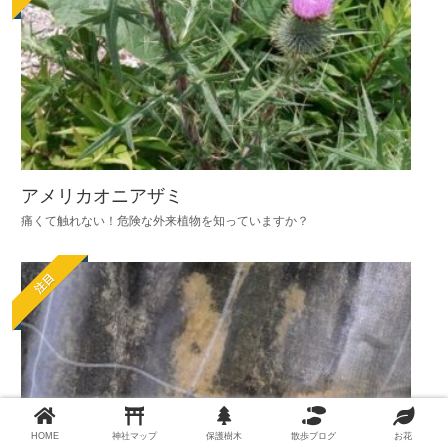
アメリカオニアザミ
痛くて触れない！危険な外来植物を知っていますか？
注目
HOME
神社マップ
保護樹木
散歩ブログ
お花