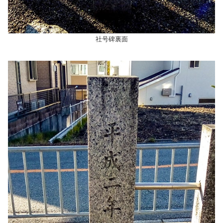
社号碑裏面