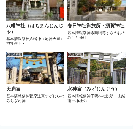
八幡神社（はちまんじんじ
春日神社御旅所・須賀神社
ゃ）
基本情報祭神素戔嗚尊すさのおの
みこと神社...
基本情報祭神八幡神（応神天皇）
神社説明・...
箕面の神社
箕面の神社
天満宮
水神宮（みずじんぐう）
基本情報祭神菅原道真すがわらの
基本情報祭神不明神社説明・由緒
みちざね神...
龍王神社の...