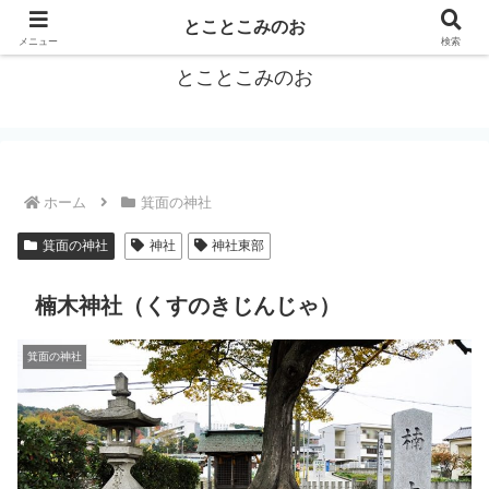
箕面をトコトコお散歩しながらご紹介
とことこみのお
メニュー
検索
とことこみのお
ホーム
箕面の神社
箕面の神社
神社
神社東部
楠木神社（くすのきじんじゃ）
箕面の神社