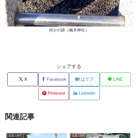
何かの跡（楠木神社）
シェアする
X
Facebook
はてブ
LINE
Pinterest
LinkedIn
関連記事
箕面の神社
箕面の神社