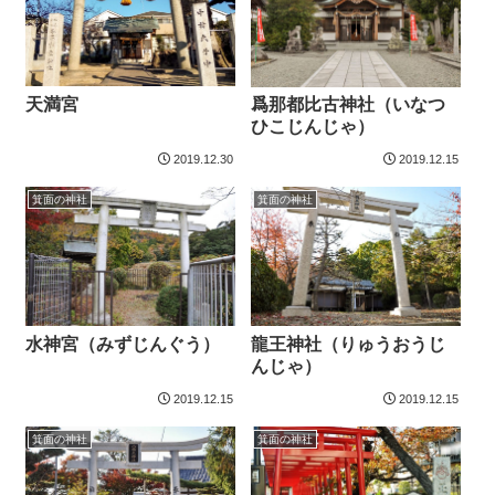
天満宮
爲那都比古神社（いなつ
ひこじんじゃ）
2019.12.30
2019.12.15
箕面の神社
箕面の神社
水神宮（みずじんぐう）
龍王神社（りゅうおうじ
んじゃ）
2019.12.15
2019.12.15
箕面の神社
箕面の神社