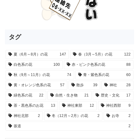
タグ
夏（6月～8月）の花
147
春（3月～5月）の花
122
白色系の花
100
赤・ピンク色系の花
88
秋（9月～11月）の花
74
青・紫色系の花
60
黄・オレンジ色系の花
57
散歩
39
神社
28
緑色系の花
22
自然・生き物
21
歴史・文化
17
茶・黒色系のお花
13
神社東部
12
神社西部
9
神社北部
2
冬（12月～2月）の花
2
お寺
2
坂道
2