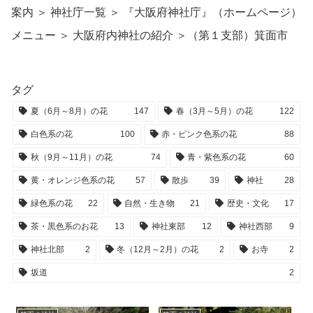
案内 ＞ 神社庁一覧 ＞ 『大阪府神社庁』（ホームページ）
メニュー ＞ 大阪府内神社の紹介 ＞（第１支部）箕面市
タグ
夏（6月～8月）の花
147
春（3月～5月）の花
122
白色系の花
100
赤・ピンク色系の花
88
秋（9月～11月）の花
74
青・紫色系の花
60
黄・オレンジ色系の花
57
散歩
39
神社
28
緑色系の花
22
自然・生き物
21
歴史・文化
17
茶・黒色系のお花
13
神社東部
12
神社西部
9
神社北部
2
冬（12月～2月）の花
2
お寺
2
坂道
2