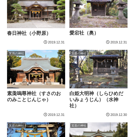
愛宕社（奥）
春日神社（小野原）
2019.12.31
2019.12.31
箕面の神社
箕面の神社
素戔嗚尊神社（すさのお
白姫大明神（しらひめだ
のみことじんじゃ）
いみょうじん）（水神
社）
2019.12.31
2019.12.30
箕面の神社
箕面の神社