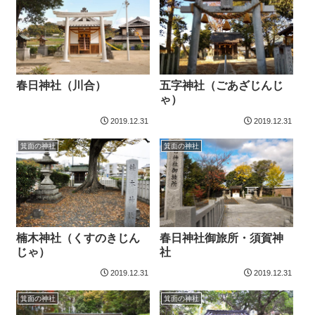
春日神社（川合）
五字神社（ごあざじんじ
ゃ）
2019.12.31
2019.12.31
箕面の神社
箕面の神社
楠木神社（くすのきじん
春日神社御旅所・須賀神
じゃ）
社
2019.12.31
2019.12.31
箕面の神社
箕面の神社