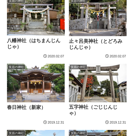
箕面の神社
箕面の神社
八幡神社（はちまんじん
止々呂美神社（とどろみ
じゃ）
じんじゃ）
2020.02.07
2020.02.07
箕面の神社
箕面の神社
五字神社（ごじじんじ
春日神社（新家）
ゃ）
2019.12.31
2019.12.31
箕面の神社
箕面の神社