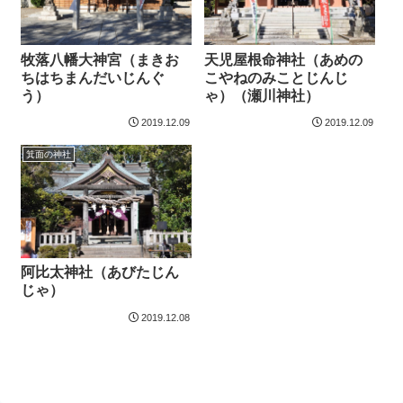
牧落八幡大神宮（まきお
天児屋根命神社（あめの
ちはちまんだいじんぐ
こやねのみことじんじ
う）
ゃ）（瀬川神社）
2019.12.09
2019.12.09
箕面の神社
阿比太神社（あびたじん
じゃ）
2019.12.08