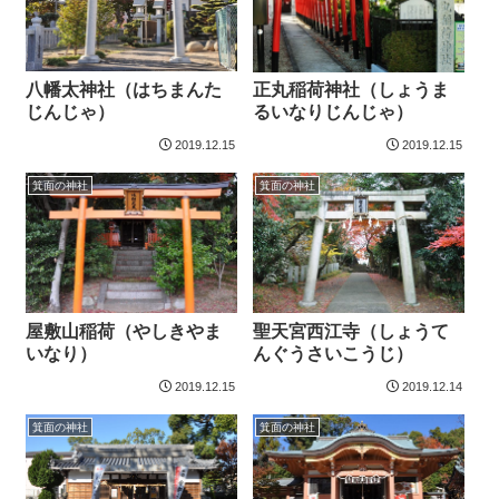
八幡太神社（はちまんた
正丸稲荷神社（しょうま
じんじゃ）
るいなりじんじゃ）
2019.12.15
2019.12.15
箕面の神社
箕面の神社
屋敷山稲荷（やしきやま
聖天宮西江寺（しょうて
いなり）
んぐうさいこうじ）
2019.12.15
2019.12.14
箕面の神社
箕面の神社