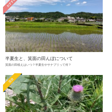
おすすめ
半夏生と、箕面の田んぼについて
箕面の田植えはいつ？半夏生やサナブリって何？
注目