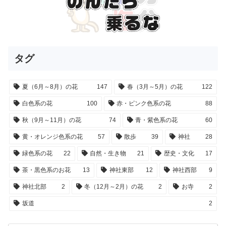
タグ
夏（6月～8月）の花
147
春（3月～5月）の花
122
白色系の花
100
赤・ピンク色系の花
88
秋（9月～11月）の花
74
青・紫色系の花
60
黄・オレンジ色系の花
57
散歩
39
神社
28
緑色系の花
22
自然・生き物
21
歴史・文化
17
茶・黒色系のお花
13
神社東部
12
神社西部
9
神社北部
2
冬（12月～2月）の花
2
お寺
2
坂道
2