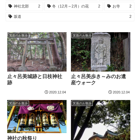
神社北部
2
冬（12月～2月）の花
2
お寺
2
坂道
2
箕面のお散歩
箕面のお散歩
止々呂美城跡と日枝神社
止々呂美歩き～みのお遺
跡
産ウォーク
2020.12.04
2020.12.04
箕面のお散歩
箕面のお散歩
神社の秋祭り