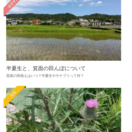
おすすめ
半夏生と、箕面の田んぼについて
箕面の田植えはいつ？半夏生やサナブリって何？
注目