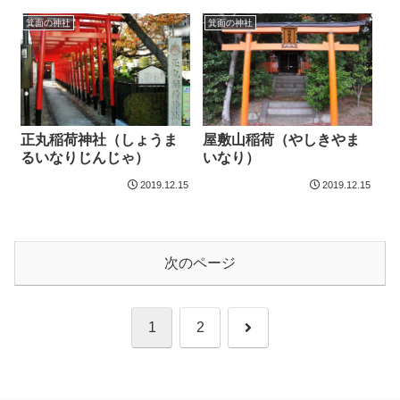
箕面の神社
箕面の神社
屋敷山稲荷（やしきやま
正丸稲荷神社（しょうま
いなり）
るいなりじんじゃ）
2019.12.15
2019.12.15
次のページ
次
1
2
へ