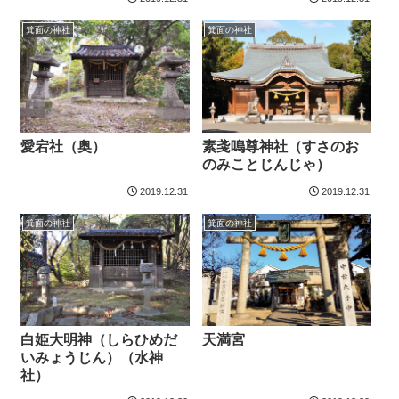
箕面の神社
箕面の神社
愛宕社（奥）
素戔嗚尊神社（すさのお
のみことじんじゃ）
2019.12.31
2019.12.31
箕面の神社
箕面の神社
白姫大明神（しらひめだ
天満宮
いみょうじん）（水神
社）