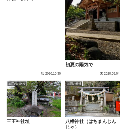
初夏の陽気で
2020.10.30
2020.05.04
箕面のお散歩
箕面の神社
三王神社址
八幡神社（はちまんじん
じゃ）