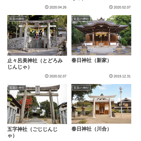
2020.04.26
2020.02.07
箕面の神社
箕面の神社
春日神社（新家）
止々呂美神社（とどろみ
じんじゃ）
2020.02.07
2019.12.31
箕面の神社
箕面の神社
春日神社（川合）
五字神社（ごじじんじ
ゃ）