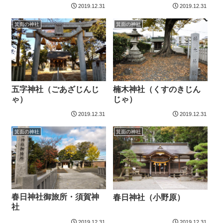
2019.12.31
2019.12.31
箕面の神社
箕面の神社
五字神社（ごあざじんじ
楠木神社（くすのきじん
ゃ）
じゃ）
2019.12.31
2019.12.31
箕面の神社
箕面の神社
春日神社御旅所・須賀神
春日神社（小野原）
社
2019.12.31
2019.12.31