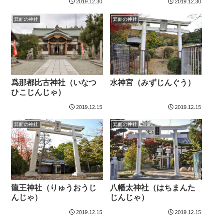
2019.12.30
2019.12.30
箕面の神社
箕面の神社
水神宮（みずじんぐう）
爲那都比古神社（いなつ
ひこじんじゃ）
2019.12.15
2019.12.15
箕面の神社
箕面の神社
龍王神社（りゅうおうじ
八幡太神社（はちまんた
んじゃ）
じんじゃ）
2019.12.15
2019.12.15