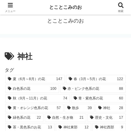
箕面をトコトコお散歩しながらご紹介
とことこみのお
メニュー
検索
とことこみのお
神社
タグ
夏（6月～8月）の花
147
春（3月～5月）の花
122
白色系の花
100
赤・ピンク色系の花
88
秋（9月～11月）の花
74
青・紫色系の花
60
黄・オレンジ色系の花
57
散歩
39
神社
28
緑色系の花
22
自然・生き物
21
歴史・文化
17
茶・黒色系のお花
13
神社東部
12
神社西部
9