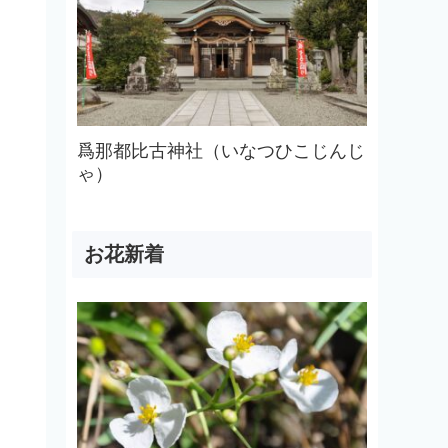
爲那都比古神社（いなつひこじんじ
ゃ）
お花新着