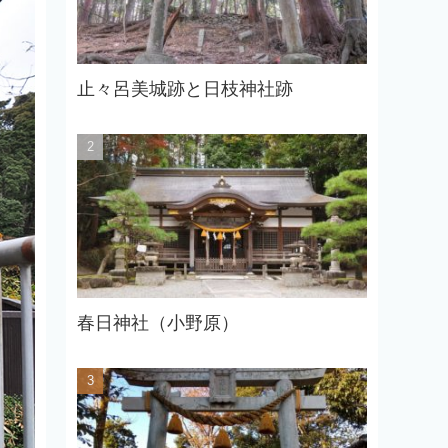
止々呂美城跡と日枝神社跡
春日神社（小野原）