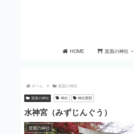
HOME
箕面の神社
ホーム
箕面の神社
箕面の神社
神社
神社西部
水神宮（みずじんぐう）
箕面の神社