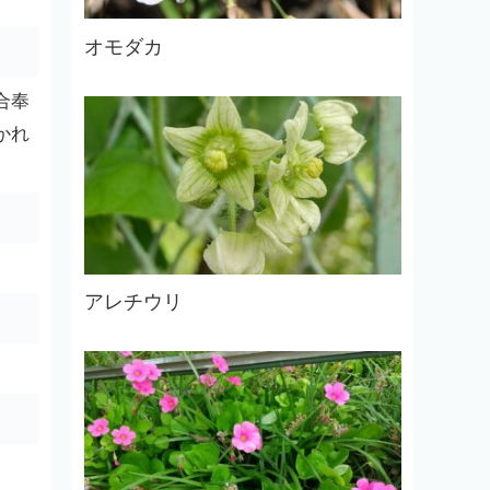
オモダカ
合奉
かれ
アレチウリ