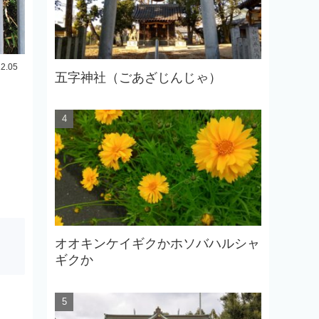
12.05
五字神社（ごあざじんじゃ）
オオキンケイギクかホソバハルシャ
ギクか