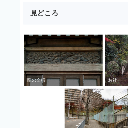
見どころ
龍の文様
お社