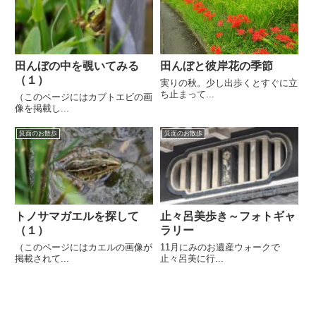
田んぼの中を覗いてみる
田んぼと彼岸花の季節
（１）
実りの秋。少し出歩くとすぐに立
ち止まって...
（このページにはカブトエビの画
像を掲載し...
箕面のお散歩
箕面のお散歩
トノサマガエルを探して
止々呂美歩き～フォトギャ
（１）
ラリー
（このページにはカエルの画像が
11月にみのお遺産ウォークで
掲載されて...
止々呂美に行...