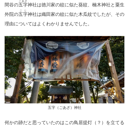
ごあざ
間谷の
五字
神社は徳川家の紋に似た葵紋、楠木神社と粟生
ごじ
外院の
五字
神社は織田家の紋に似た木瓜紋でしたが、その
理由についてはよくわかりませんでした。
五字（ごあざ）神社
何かの跡だと思っていたのはこの鳥居提灯（？）を立てる