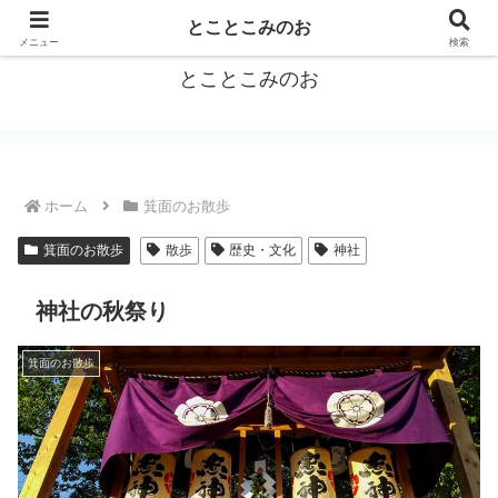
箕面をトコトコお散歩しながらご紹介
とことこみのお
メニュー
検索
とことこみのお
ホーム
箕面のお散歩
箕面のお散歩
散歩
歴史・文化
神社
神社の秋祭り
箕面のお散歩