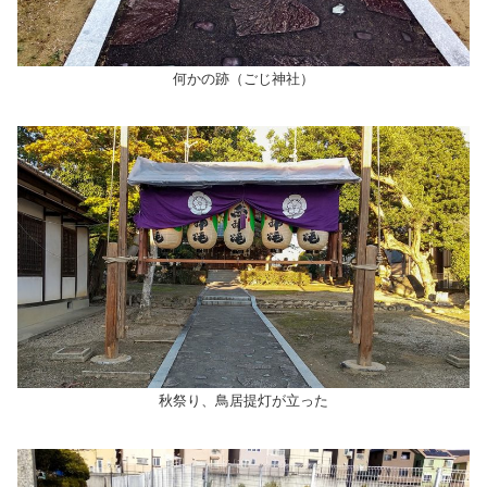
何かの跡（ごじ神社）
秋祭り、鳥居提灯が立った