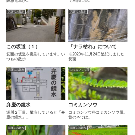
阪急電車が...
で三脚に望...
箕面のお散歩
箕面のお散歩
この坂道（１）
「ナラ枯れ」について
箕面の坂道を撮影しています。い
※2020年11月24日追記しました
つもの散歩...
箕面...
箕面のお散歩
コミカンソウ科
弁慶の鏡水
コミカンソウ
瀬川２丁目。散歩していると「弁
コミカンソウ科コミカンソウ属。
慶の鏡水」...
昔の本では...
箕面のお散歩
箕面のお散歩