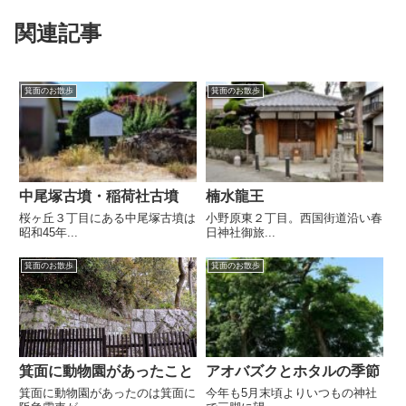
関連記事
箕面のお散歩
箕面のお散歩
中尾塚古墳・稲荷社古墳
楠水龍王
桜ヶ丘３丁目にある中尾塚古墳は
小野原東２丁目。西国街道沿い春
昭和45年...
日神社御旅...
箕面のお散歩
箕面のお散歩
箕面に動物園があったこと
アオバズクとホタルの季節
箕面に動物園があったのは箕面に
今年も5月末頃よりいつもの神社