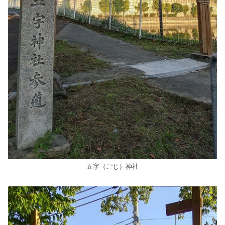
五字（ごじ）神社