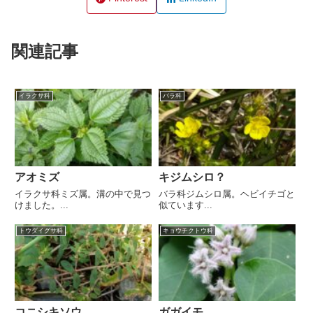
関連記事
イラクサ科
バラ科
アオミズ
キジムシロ？
イラクサ科ミズ属。溝の中で見つ
バラ科ジムシロ属。ヘビイチゴと
けました。...
似ています...
トウダイグサ科
キョウチクトウ科
コニシキソウ
ガガイモ