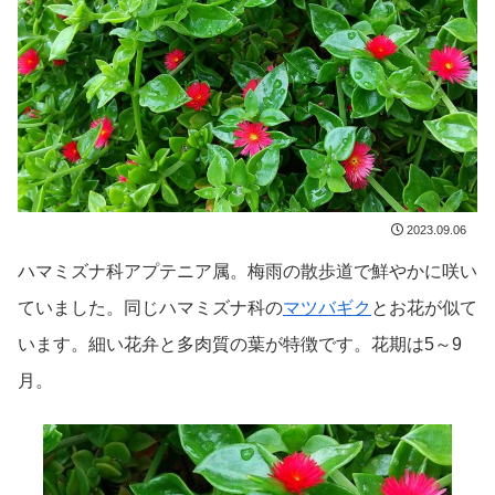
2023.09.06
ハマミズナ科アプテニア属。梅雨の散歩道で鮮やかに咲い
ていました。同じハマミズナ科の
マツバギク
とお花が似て
います。細い花弁と多肉質の葉が特徴です。花期は5～9
月。