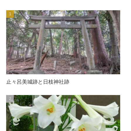
止々呂美城跡と日枝神社跡