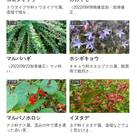
トウダイグサ科トウダイグサ属。
（2022/09/08画像追加・加筆修
道端で地を...
正...
マメ科
キキョウ科
マルバハギ
ホシギキョウ
（2022/09/23加筆修正）マメ科
キキョウ科ホタルブクロ属。観賞
ハ...
用で栽培さ...
ナス科
タデ科
マルバノホロシ
イヌタデ
ナス科ナス属。茂みの中で透き通
タデ科イヌタデ属。道端などでよ
った赤い実...
く見かけま...