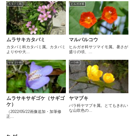
カタバミ科
ヒルガオ科
ムラサキカタバミ
マルバルコウ
カタバミ科カタバミ属。カタバミ
ヒルガオ科サツマイモ属。暑さが
よりやや大...
盛りの頃、...
サギゴケ科
バラ科
ムラサキサギゴケ（サギゴ
ヤマブキ
ケ）
バラ科ヤマブキ属。とてもきれい
な山吹色の...
（2022/05/22画像追加・加筆修
正...