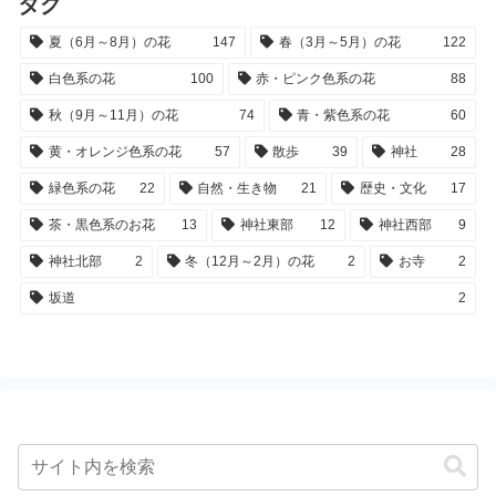
タグ
夏（6月～8月）の花
147
春（3月～5月）の花
122
白色系の花
100
赤・ピンク色系の花
88
秋（9月～11月）の花
74
青・紫色系の花
60
黄・オレンジ色系の花
57
散歩
39
神社
28
緑色系の花
22
自然・生き物
21
歴史・文化
17
茶・黒色系のお花
13
神社東部
12
神社西部
9
神社北部
2
冬（12月～2月）の花
2
お寺
2
坂道
2