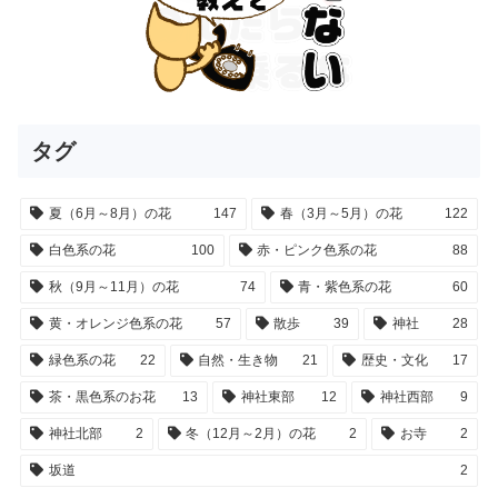
タグ
夏（6月～8月）の花
147
春（3月～5月）の花
122
白色系の花
100
赤・ピンク色系の花
88
秋（9月～11月）の花
74
青・紫色系の花
60
黄・オレンジ色系の花
57
散歩
39
神社
28
緑色系の花
22
自然・生き物
21
歴史・文化
17
茶・黒色系のお花
13
神社東部
12
神社西部
9
神社北部
2
冬（12月～2月）の花
2
お寺
2
坂道
2