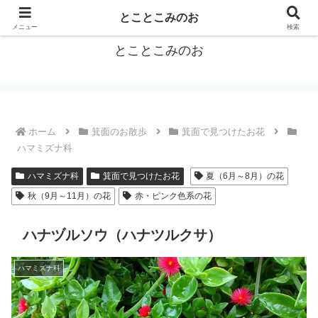
箕面をトコトコお散歩しながらご紹介
とことこみのお
メニュー
検索
とことこみのお
ホーム
箕面のお散歩
箕面で見つけたお花
ハマミズナ科
ハマミズナ科
箕面で見つけたお花
夏（6月～8月）の花
秋（9月～11月）の花
赤・ピンク色系の花
ハナヅルソウ（ハナツルクサ）
ハマミズナ科