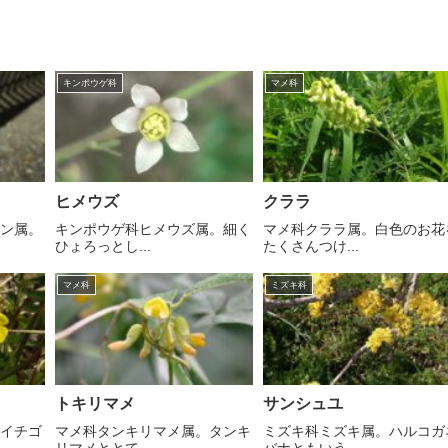
キンポウゲ科
マメ科
ヒメウズ
クララ
ラン属。
キンポウゲ科ヒメウズ属。細く
マメ科クララ属。白色のお花
ひょろっとし...
たくさんつけ...
マメ科
ミズキ科
トキリマメ
サンシュユ
ビイチゴ
マメ科タンキリマメ属。タンキ
ミズキ科ミズキ属。ハルコガ