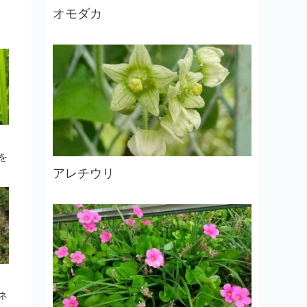
オモダカ
を
アレチウリ
ネ