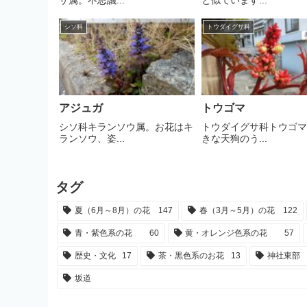
サ属。不思議...
と似ています...
シソ科
トウダイグサ科
アジュガ
トウゴマ
シソ科キランソウ属。お花はキ
トウダイグサ科トウゴ
ランソウ、姿...
きな天狗のう...
タグ
夏（6月～8月）の花
147
春（3月～5月）の花
122
青・紫色系の花
60
黄・オレンジ色系の花
57
歴史・文化
17
茶・黒色系のお花
13
神社東部
坂道