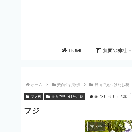
HOME
箕面の神社
ホーム
箕面のお散歩
箕面で見つけたお花
マメ科
箕面で見つけたお花
春（3月～5月）の花
フジ
マメ科