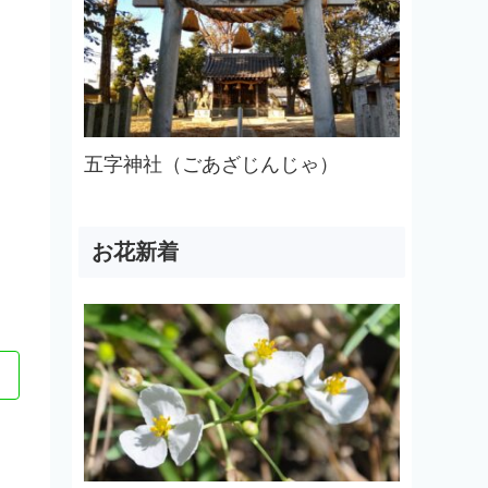
五字神社（ごあざじんじゃ）
お花新着