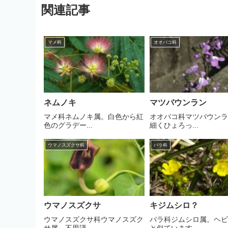
関連記事
マメ科
オオバコ科
ネムノキ
マツバウンラン
マメ科ネムノキ属。白色から紅
オオバコ科マツバウン
色のグラデー...
細くひょろっ...
ウマノスズクサ科
バラ科
ウマノスズクサ
キジムシロ？
ウマノスズクサ科ウマノスズク
バラ科ジムシロ属。ヘ