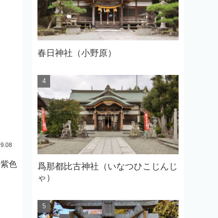
春日神社（小野原）
09.08
に紫色
爲那都比古神社（いなつひこじんじ
ゃ）