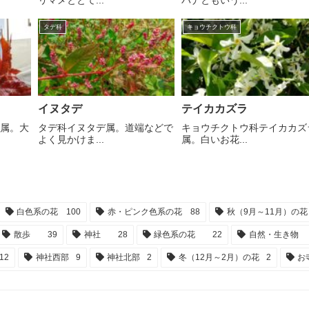
リマメととて...
バナともいう...
タデ科
キョウチクトウ科
イヌタデ
テイカカズラ
マ属。大
タデ科イヌタデ属。道端などで
キョウチクトウ科テイカカズ
よく見かけま...
属。白いお花...
白色系の花
100
赤・ピンク色系の花
88
秋（9月～11月）の花
散歩
39
神社
28
緑色系の花
22
自然・生き物
12
神社西部
9
神社北部
2
冬（12月～2月）の花
2
お