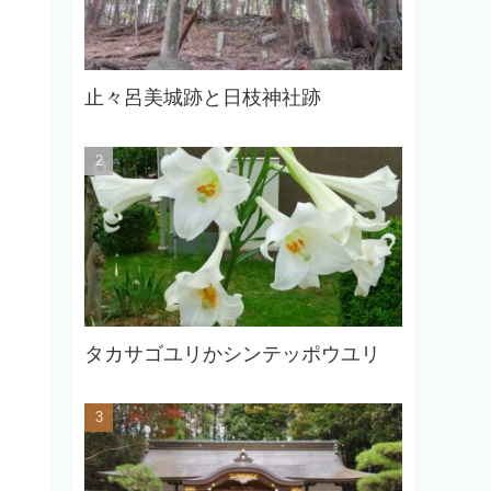
止々呂美城跡と日枝神社跡
タカサゴユリかシンテッポウユリ