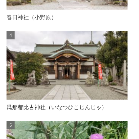
春日神社（小野原）
爲那都比古神社（いなつひこじんじゃ）