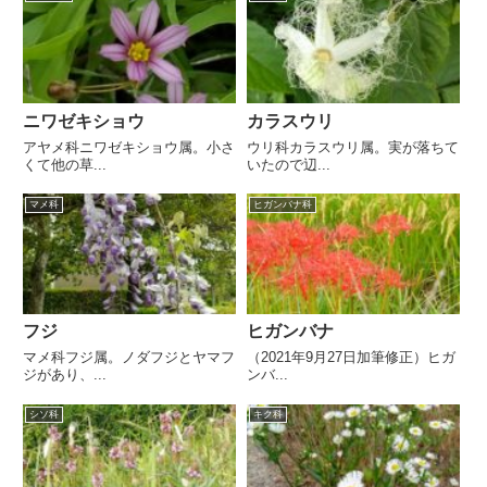
ニワゼキショウ
カラスウリ
アヤメ科ニワゼキショウ属。小さ
ウリ科カラスウリ属。実が落ちて
くて他の草...
いたので辺...
マメ科
ヒガンバナ科
フジ
ヒガンバナ
マメ科フジ属。ノダフジとヤマフ
（2021年9月27日加筆修正）ヒガ
ジがあり、...
ンバ...
シソ科
キク科