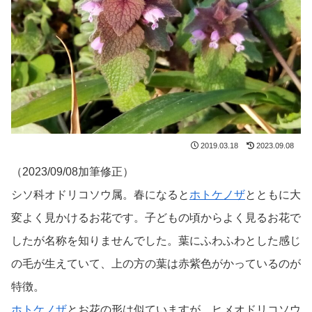
2019.03.18
2023.09.08
（2023/09/08加筆修正）
シソ科オドリコソウ属。春になると
ホトケノザ
とともに大
変よく見かけるお花です。子どもの頃からよく見るお花で
したが名称を知りませんでした。葉にふわふわとした感じ
の毛が生えていて、上の方の葉は赤紫色がかっているのが
特徴。
ホトケノザ
とお花の形は似ていますが、ヒメオドリコソウ