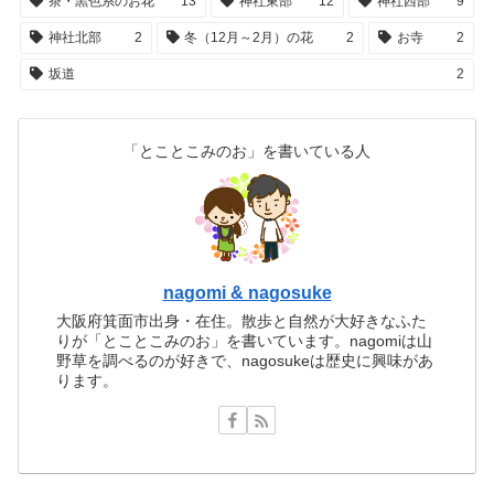
茶・黒色系のお花
13
神社東部
12
神社西部
9
神社北部
2
冬（12月～2月）の花
2
お寺
2
坂道
2
「とことこみのお」を書いている人
nagomi & nagosuke
大阪府箕面市出身・在住。散歩と自然が大好きなふた
りが「とことこみのお」を書いています。nagomiは山
野草を調べるのが好きで、nagosukeは歴史に興味があ
ります。