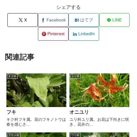
シェアする
X
Facebook
はてブ
LINE
Pinterest
LinkedIn
関連記事
キク科
ユリ科
フキ
オニユリ
キク科フキ属。花のフキノトウは
ユリ科ユリ属。お花は下向きに咲
春を感じさ...
き、花弁の...
アヤメ科
ウリ科