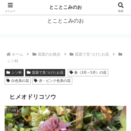
箕面をトコトコお散歩しながらご紹介
とことこみのお
メニュー
検索
とことこみのお
ホーム
箕面のお散歩
箕面で見つけたお花
シソ科
シソ科
箕面で見つけたお花
春（3月～5月）の花
白色系の花
赤・ピンク色系の花
ヒメオドリコソウ
シソ科