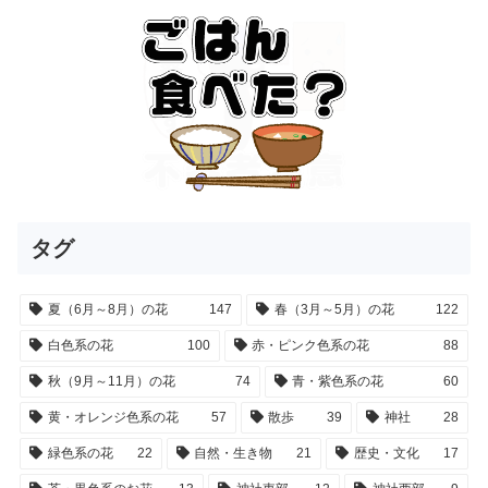
タグ
夏（6月～8月）の花
147
春（3月～5月）の花
122
白色系の花
100
赤・ピンク色系の花
88
秋（9月～11月）の花
74
青・紫色系の花
60
黄・オレンジ色系の花
57
散歩
39
神社
28
緑色系の花
22
自然・生き物
21
歴史・文化
17