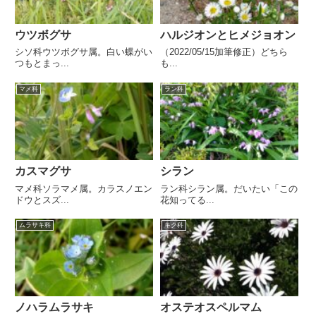
ウツボグサ
ハルジオンとヒメジョオン
シソ科ウツボグサ属。白い蝶がい
（2022/05/15加筆修正）どちら
つもとまっ...
も...
マメ科
ラン科
カスマグサ
シラン
マメ科ソラマメ属。カラスノエン
ラン科シラン属。だいたい「この
ドウとスズ...
花知ってる...
ムラサキ科
キク科
ノハラムラサキ
オステオスペルマム