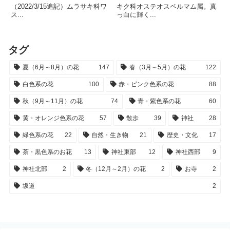
（2022/3/15追記）ムラサキ科ワ
キク科オステオスペルマム属。真
ス...
っ白に輝く...
タグ
夏（6月～8月）の花
147
春（3月～5月）の花
122
白色系の花
100
赤・ピンク色系の花
88
秋（9月～11月）の花
74
青・紫色系の花
60
黄・オレンジ色系の花
57
散歩
39
神社
28
緑色系の花
22
自然・生き物
21
歴史・文化
17
茶・黒色系のお花
13
神社東部
12
神社西部
9
神社北部
2
冬（12月～2月）の花
2
お寺
2
坂道
2