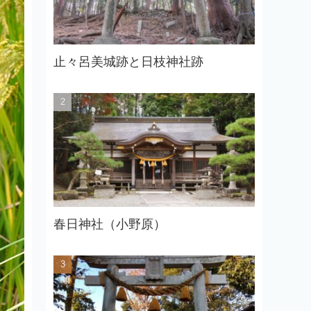
止々呂美城跡と日枝神社跡
春日神社（小野原）