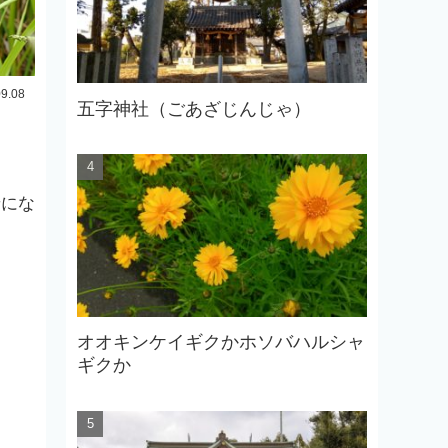
09.08
五字神社（ごあざじんじゃ）
景にな
オオキンケイギクかホソバハルシャ
ギクか