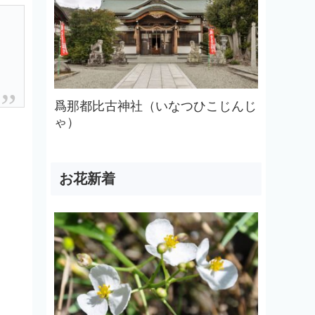
爲那都比古神社（いなつひこじんじ
ゃ）
お花新着