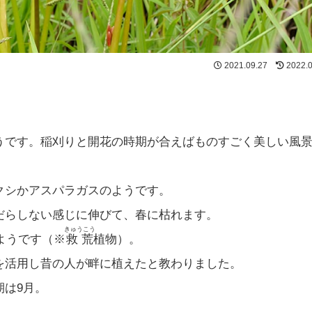
2021.09.27
2022.
うです。稲刈りと開花の時期が合えばものすごく美しい風
クシかアスパラガスのようです。
だらしない感じに伸びて、春に枯れます。
きゅうこう
ようです（※
救荒
植物）。
を活用し昔の人が畔に植えたと教わりました。
期は9月。