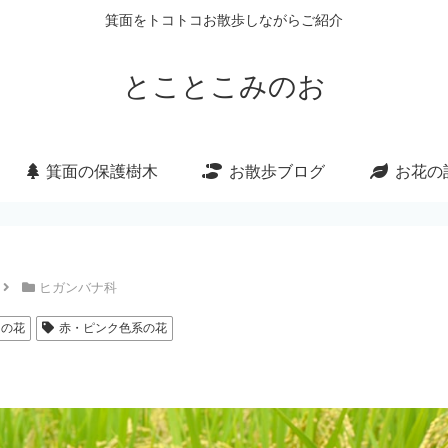
箕面をトコトコお散歩しながらご紹介
とことこみのお
箕面の保護樹木
お散歩ブログ
お花の
ヒガンバナ科
）の花
赤・ピンク色系の花