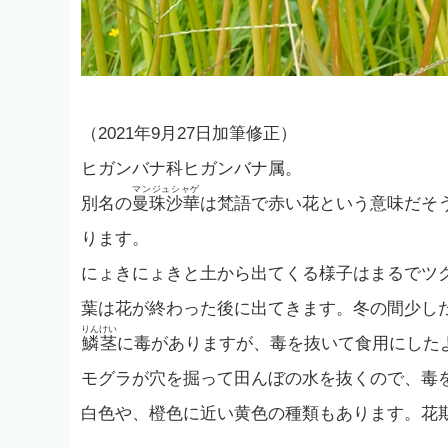
（2021年9月27日加筆修正）
ヒガンバナ科ヒガンバナ属。
マンジュシャゲ
別名の
曼珠沙華
は梵語で赤い花という意味だそ
ります。
にょきにょきと土から出てくる様子はまるでツ
葉は花が終わった後に出てきます。冬の間少し
りんけい
鱗茎
に毒がありますが、毒を抜いて食用にした
モグラが穴を掘って田んぼの水を抜くので、毒
白色や、橙色に近い黄色の種類もあります。花