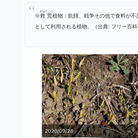
きゅうこう
※
救荒
植物：飢饉、戦争その他で食料が不
として利用される植物。（出典: フリー百科事
2020/09/28