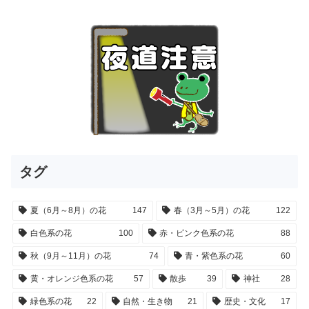
タグ
夏（6月～8月）の花
147
春（3月～5月）の花
122
白色系の花
100
赤・ピンク色系の花
88
秋（9月～11月）の花
74
青・紫色系の花
60
黄・オレンジ色系の花
57
散歩
39
神社
28
緑色系の花
22
自然・生き物
21
歴史・文化
17