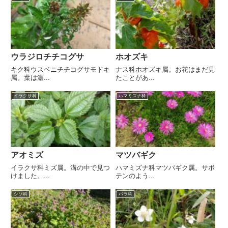
ウラジロチチコグサ
ホオズキ
キク科ウスベニチチコグサモドキ
ナス科ホオズキ属。お花はまだ見
属。葉は濃...
たことがあ...
イラクサ科
ハマミズナ科
アオミズ
マツバギク
イラクサ科ミズ属。溝の中で見つ
ハマミズナ科マツバギク属。サボ
けました。...
テンのよう...
シソ科
バラ科