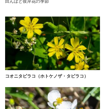
田んぼと彼岸花の季節
コオニタビラコ（ホトケノザ・タビラコ）