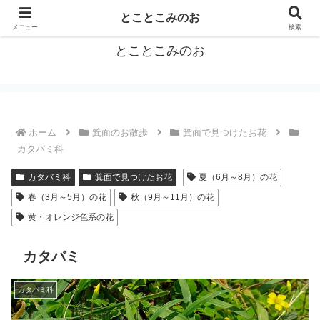
箕面をトコトコお散歩しながらご紹介
とことこみのお
メニュー
検索
とことこみのお
ホーム
箕面のお散歩
箕面で見つけたお花
カタバミ科
カタバミ科
箕面で見つけたお花
夏（6月～8月）の花
春（3月～5月）の花
秋（9月～11月）の花
黄・オレンジ色系の花
カタバミ
カタバミ科