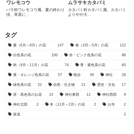
ワレモコウ
ムラサキカタバミ
バラ科ワレモコウ属。夏の終わり
カタバミ科カタバミ属。カタバミ
頃、草原に...
よりやや大...
タグ
夏（6月～8月）の花
147
春（3月～5月）の花
122
白色系の花
100
赤・ピンク色系の花
88
秋（9月～11月）の花
74
青・紫色系の花
60
黄・オレンジ色系の花
57
散歩
39
神社
28
緑色系の花
22
自然・生き物
21
歴史・文化
17
茶・黒色系のお花
13
神社東部
12
神社西部
9
神社北部
2
冬（12月～2月）の花
2
お寺
2
坂道
2