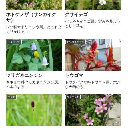
ホトケノザ（サンガイグ
クサイチゴ
サ）
バラ科キイチゴ属。実みを見よう
として茎を...
シソ科オドリコソウ属。とてもよ
く見かけま...
キキョウ科
トウダイグサ科
ツリガネニンジン
トウゴマ
キキョウ科ツリガネニンジン属。
トウダイグサ科トウゴマ属。大き
ベルのよう...
な天狗のう...
バラ科
カタバミ科