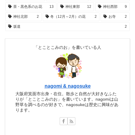
茶・黒色系のお花
13
神社東部
12
神社西部
9
神社北部
2
冬（12月～2月）の花
2
お寺
2
坂道
2
「とことこみのお」を書いている人
nagomi & nagosuke
大阪府箕面市出身・在住。散歩と自然が大好きなふた
りが「とことこみのお」を書いています。nagomiは山
野草を調べるのが好きで、nagosukeは歴史に興味があ
ります。