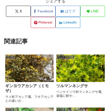
シェアする
X
Facebook
はてブ
LINE
Pinterest
LinkedIn
関連記事
マメ科
ベンケイソウ科
ギンヨウアカシア（ミモ
ツルマンネングサ
ザ）
ベンケイソウ科マンネングサ属。
道端に鮮や...
マメ科アカシア属。フサアカシア
との違いが...
キク科
ナス科