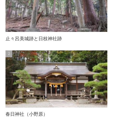
止々呂美城跡と日枝神社跡
春日神社（小野原）