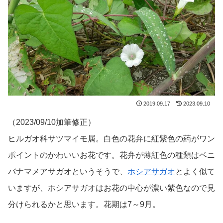
2019.09.17
2023.09.10
（2023/09/10加筆修正）
ヒルガオ科サツマイモ属。白色の花弁に紅紫色の葯がワン
ポイントのかわいいお花です。花弁が薄紅色の種類はベニ
バナマメアサガオというそうで、
ホシアサガオ
とよく似て
いますが、ホシアサガオはお花の中心が濃い紫色なので見
分けられるかと思います。花期は7～9月。