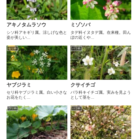
アキノタムラソウ
ミゾソバ
シソ科アキギリ属。涼しげな色と
タデ科イヌタデ属。在来種。田ん
姿が美しい...
ぼの近くや...
セリ科
バラ科
ヤブジラミ
クサイチゴ
セリ科ヤブジラミ属。白い小さな
バラ科キイチゴ属。実みを見よう
お花をたく...
として茎を...
ウリ科
バラ科