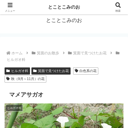
箕面をトコトコお散歩しながらご紹介
とことこみのお
メニュー
検索
とことこみのお
ホーム
箕面のお散歩
箕面で見つけたお花
ヒルガオ科
ヒルガオ科
箕面で見つけたお花
白色系の花
秋（9月～11月）の花
マメアサガオ
ヒルガオ科