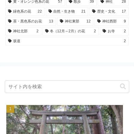
黄・オレンジ色系の花
57
散歩
39
神社
28
緑色系の花
22
自然・生き物
21
歴史・文化
17
茶・黒色系のお花
13
神社東部
12
神社西部
9
神社北部
2
冬（12月～2月）の花
2
お寺
2
坂道
2