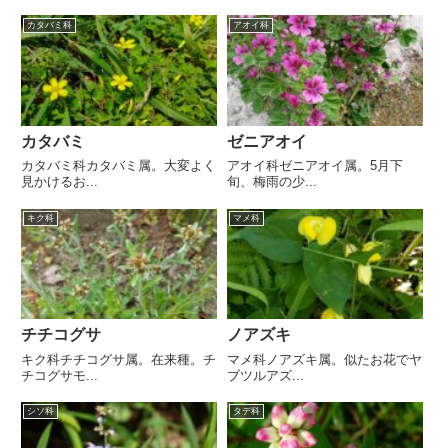
カタバミ科
アオイ科
カタバミ
ゼニアオイ
カタバミ科カタバミ属。大変よく
アオイ科ゼニアオイ属。5月下
見かけるお...
旬、梅雨の少...
キク科
マメ科
チチコグサ
ノアズキ
キク科チチコグサ属。在来種。チ
マメ科ノアズキ属。似たお花でヤ
チコグサモ...
ブツルアズ...
シソ科
タデ科