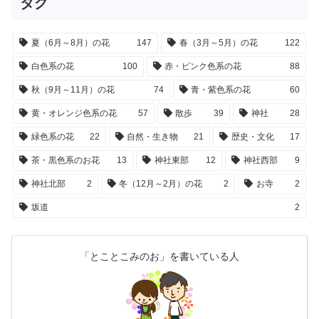
タグ
夏（6月～8月）の花
147
春（3月～5月）の花
122
白色系の花
100
赤・ピンク色系の花
88
秋（9月～11月）の花
74
青・紫色系の花
60
黄・オレンジ色系の花
57
散歩
39
神社
28
緑色系の花
22
自然・生き物
21
歴史・文化
17
茶・黒色系のお花
13
神社東部
12
神社西部
9
神社北部
2
冬（12月～2月）の花
2
お寺
2
坂道
2
「とことこみのお」を書いている人