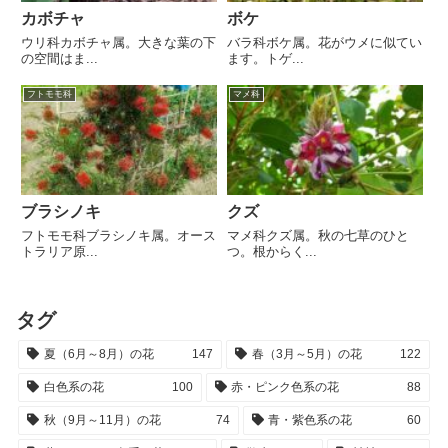
カボチャ
ボケ
ウリ科カボチャ属。大きな葉の下
バラ科ボケ属。花がウメに似てい
の空間はま...
ます。トゲ...
フトモモ科
マメ科
ブラシノキ
クズ
フトモモ科ブラシノキ属。オース
マメ科クズ属。秋の七草のひと
トラリア原...
つ。根からく...
タグ
夏（6月～8月）の花
147
春（3月～5月）の花
122
白色系の花
100
赤・ピンク色系の花
88
秋（9月～11月）の花
74
青・紫色系の花
60