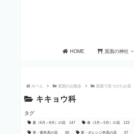
HOME
箕面の神社
ホーム
箕面のお散歩
箕面で見つけたお花
キキョウ科
タグ
夏（6月～8月）の花
147
春（3月～5月）の花
122
青・紫色系の花
60
黄・オレンジ色系の花
57