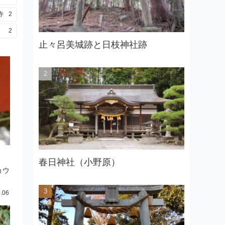
寺
2
2
止々呂美城跡と日枝神社跡
春日神社（小野原）
ョウ
.06