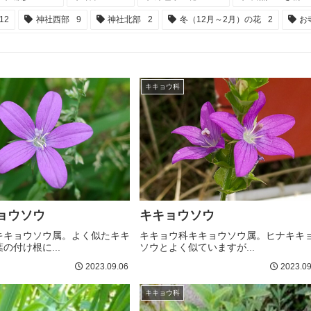
12
神社西部
9
神社北部
2
冬（12月～2月）の花
2
お
キキョウ科
ョウソウ
キキョウソウ
キキョウソウ属。よく似たキキ
キキョウ科キキョウソウ属。ヒナキキ
の付け根に...
ソウとよく似ていますが...
2023.09.06
2023.09
キキョウ科