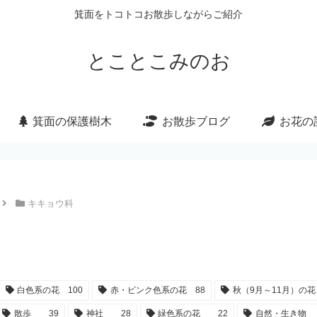
箕面をトコトコお散歩しながらご紹介
とことこみのお
箕面の保護樹木
お散歩ブログ
お花の
キキョウ科
白色系の花
100
赤・ピンク色系の花
88
秋（9月～11月）の花
散歩
39
神社
28
緑色系の花
22
自然・生き物