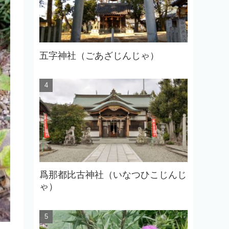
五字神社（ごあざじんじゃ）
爲那都比古神社（いなつひこじんじ
ゃ）