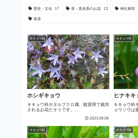
歴史・文化
17
茶・黒色系のお花
13
神社東部
坂道
キキョウ科
キキョウ科
ホシギキョウ
ヒナキキ
キキョウ科ホタルブクロ属。観賞用で栽培
キキョウ科
されるお花だそうです。...
ョウソウは葉
2023.09.06
キキョウ科
キキョウ科