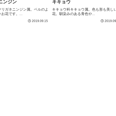
ニンジン
キキョウ
ツリガネニンジン属。ベルのよ
キキョウ科キキョウ属。色も形も美し
お花です。...
花。馴染みのある青色や...
2019.09.15
2019.09