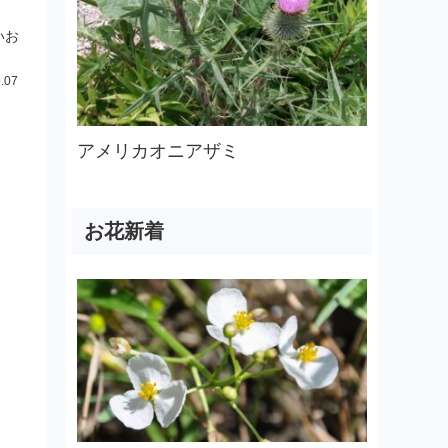
いお
.07
アメリカオニアザミ
お花新着